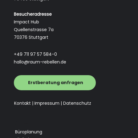
Vom Lernraum zum Lebensraum: Wie wir
Kreislaufdenken in Arbeitswelten bringen
Besucheradresse
Impact Hub
Quellenstrasse 7a
70376 Stuttgart
+49 711 97 57 584-0
hallo@raum-rebellen.de
Erstberatung anfragen
Kontakt |
Impressum |
Datenschutz
Schwerpunkte
Büroplanung